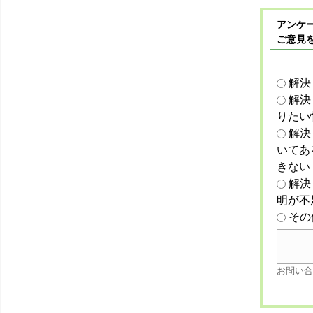
アンケー
ご意見
解決
解決
りたい
解決
いてあ
きない
解決
明が不
その
お問い合