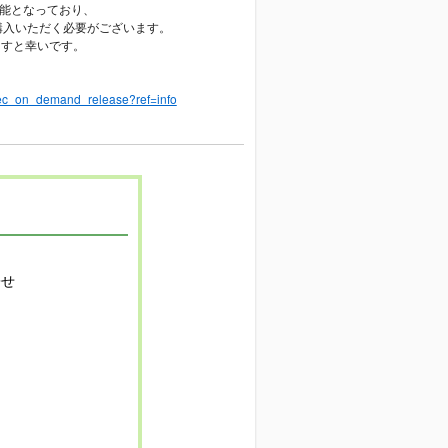
聴可能となっており、
ご購入いただく必要がございます。
ますと幸いです。
fatec_on_demand_release?ref=info
寄せ