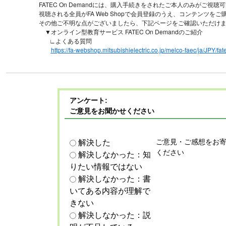
FATEC On Demandには、購入手続きをされたご本人のみがご視
視聴される全員がFA Web Shopで会員登録のうえ、コンテンツを
その他ご不明な点がございましたら、下記ページをご確認いただけ
▼オンライン型教育サービス FATEC On Demandのご紹介
∟よくある質問
https://fa-webshop.mitsubishielectric.co.jp/melco-faec/ja/JPY/
アンケート:
ご意見をお聞かせください
ご意見・ご感想をお
解決した
ください
解決しなかった：知
りたい情報ではない
解決しなかった：書
いてある内容が理解で
きない
解決しなかった：説