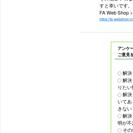
すと幸いです。
FA Web Sh
https://fa-webshop.mi
アンケー
ご意見
解決
解決
りたい
解決
いてあ
きない
解決
明が不
その