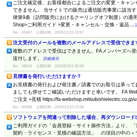
ご注文確定後、お客様都合によるご注文の変更・キャン
できません。 当サイトでの販売は通信販売事業に該当
律第9条（訪問販売におけるクーリングオフ制度）の適用は
Shop>ご利用ガイド >変更・キャンセル・交換・返品 ...
No：45497
公開日時：2025/11/10 15:07
注文受付のメールを複数のメールアドレスで受信できま
複数のアドレスで受信はできません。FAメンバーズへ
送付します。
詳細表示
No：39524
公開日時：2023/02/21 00:00
見積書を発行いただけますか？
お見積書の発行および発注書／請書でのお取引は承って
ましても併せてご確認いただけますと幸いです。 FA Web 
ご注文 >見積 https://fa-webshop.mitsubishielectric.co.jp/u
No：45498
公開日時：2025/11/10 15:08
ソフトウェアを間違って削除した場合、再ダウンロード
ご利用ガイドの「会員登録・サイト操作方法」より、 
契約・ライセンス・見積の確認方法」 の項目の中の＜