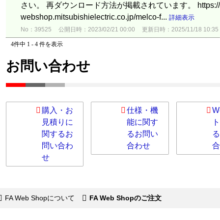
さい。 再ダウンロード方法が掲載されています。 https://f
webshop.mitsubishielectric.co.jp/melco-f...
詳細表示
No：39525
公開日時：2023/02/21 00:00
更新日時：2025/11/18 10:35
4件中 1 - 4 件を表示
お問い合わせ
購入・お
仕様・機
W
見積りに
能に関す
ト
関するお
るお問い
る
問い合わ
合わせ
合
せ
FA Web Shopについて
FA Web Shopのご注文