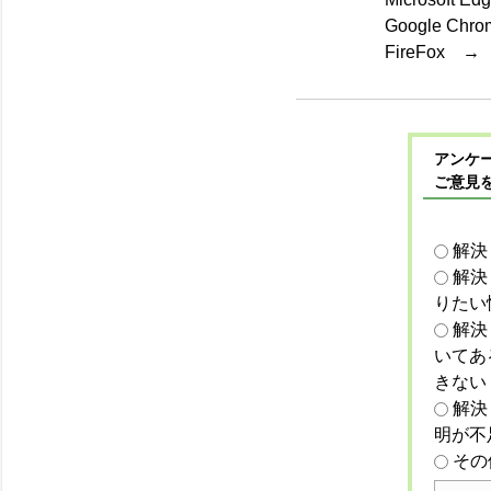
Google Ch
FireFox 
アンケー
ご意見
解決
解決
りたい
解決
いてあ
きない
解決
明が不
その