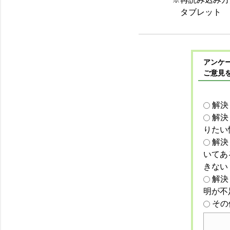
タブレット
アンケー
ご意見
解決
解決
りたい
解決
いてあ
きない
解決
明が不
その