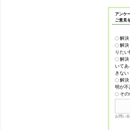
アンケー
ご意見
解決
解決
りたい
解決
いてあ
きない
解決
明が不
その
お問い合