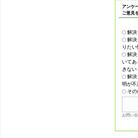
アンケー
ご意見
解決
解決
りたい
解決
いてあ
きない
解決
明が不
その
お問い合