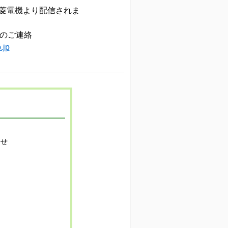
菱電機より配信されま
了のご連絡
.jp
寄せ