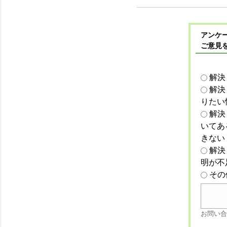
アンケー
ご意見
解決
解決
りたい
解決
いてあ
きない
解決
明が不
その
お問い合