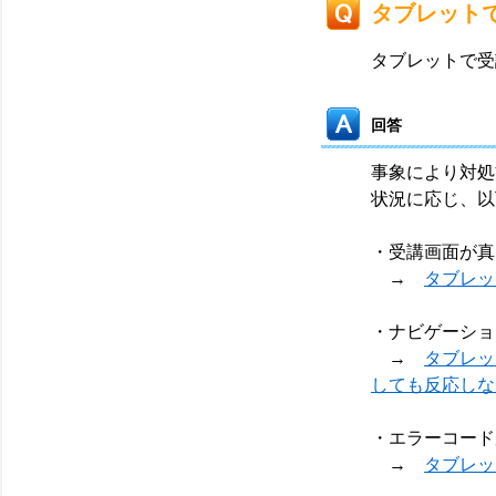
タブレット
タブレットで受
回答
事象により対処
状況に応じ、以
・受講画面が真
→
タブレッ
・ナビゲーショ
→
タブレッ
しても反応しな
・エラーコード
→
タブレッ